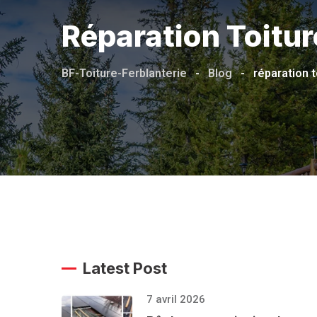
Réparation Toitu
BF-Toiture-Ferblanterie
-
Blog
-
réparation t
Latest Post
7 avril 2026