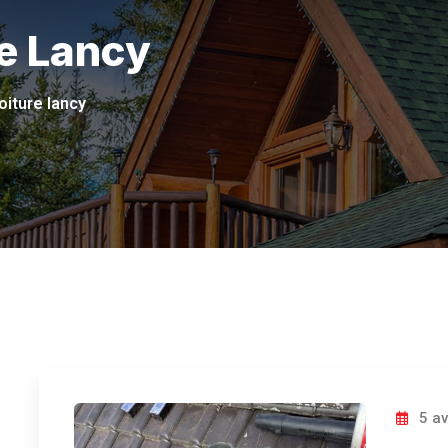
re Lancy
oiture lancy
5 av