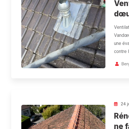
Vent
dœu
Ventila
Vandœuv
une éva
contre 
Ben
24 j
Réno
ne f